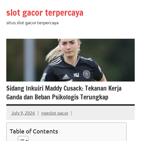
Skip
slot gacor terpercaya
to
content
situs slot gacor terpercaya
Sidang Inkuiri Maddy Cusack: Tekanan Kerja
Ganda dan Beban Psikologis Terungkap
July 9, 2026
ngeslot gacor
Table of Contents