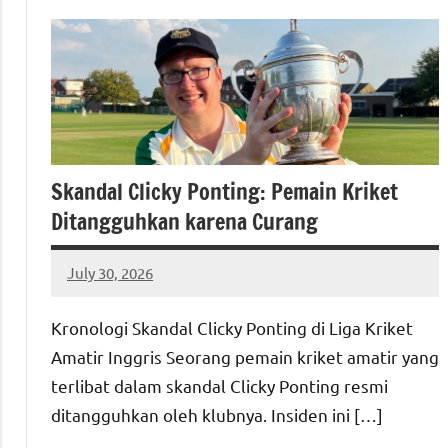
Skandal Clicky Ponting: Pemain Kriket
Ditangguhkan karena Curang
July 30, 2026
ngeslot
gacor
Kronologi Skandal Clicky Ponting di Liga Kriket
Amatir Inggris Seorang pemain kriket amatir yang
terlibat dalam skandal Clicky Ponting resmi
ditangguhkan oleh klubnya. Insiden ini […]