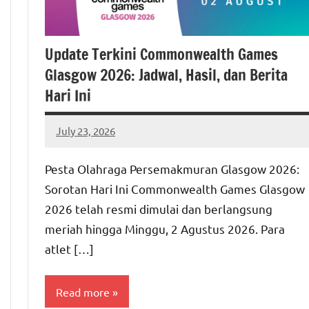
Update Terkini Commonwealth Games
Glasgow 2026: Jadwal, Hasil, dan Berita
Hari Ini
July 23, 2026
ngeslot
gacor
Pesta Olahraga Persemakmuran Glasgow 2026:
Sorotan Hari Ini Commonwealth Games Glasgow
2026 telah resmi dimulai dan berlangsung
meriah hingga Minggu, 2 Agustus 2026. Para
atlet […]
Read more