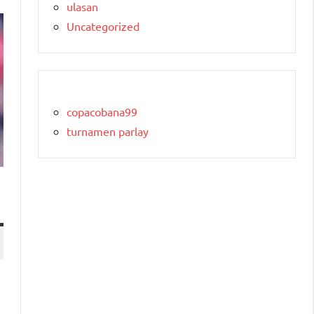
ulasan
Uncategorized
copacobana99
turnamen parlay