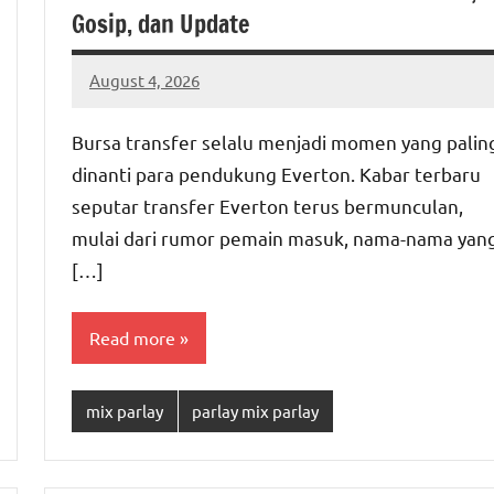
Gosip, dan Update
August 4, 2026
ngeslot
gacor
Bursa transfer selalu menjadi momen yang palin
dinanti para pendukung Everton. Kabar terbaru
seputar transfer Everton terus bermunculan,
mulai dari rumor pemain masuk, nama-nama yan
[…]
Read more
mix parlay
parlay mix parlay