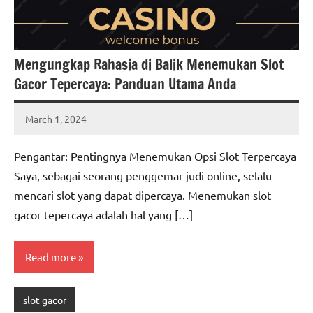
Mengungkap Rahasia di Balik Menemukan Slot
Gacor Tepercaya: Panduan Utama Anda
March 1, 2024
aber
Pengantar: Pentingnya Menemukan Opsi Slot Terpercaya
Saya, sebagai seorang penggemar judi online, selalu
mencari slot yang dapat dipercaya. Menemukan slot
gacor tepercaya adalah hal yang […]
Read more
slot gacor