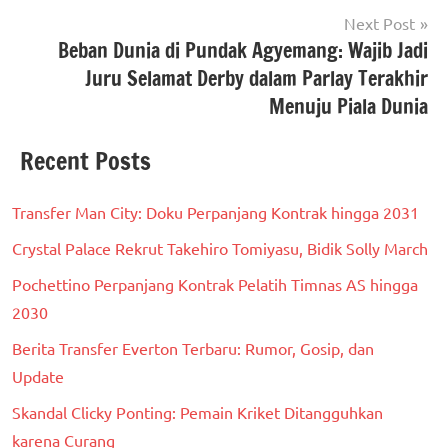
Next Post
Beban Dunia di Pundak Agyemang: Wajib Jadi
Juru Selamat Derby dalam Parlay Terakhir
Menuju Piala Dunia
Recent Posts
Transfer Man City: Doku Perpanjang Kontrak hingga 2031
Crystal Palace Rekrut Takehiro Tomiyasu, Bidik Solly March
Pochettino Perpanjang Kontrak Pelatih Timnas AS hingga
2030
Berita Transfer Everton Terbaru: Rumor, Gosip, dan
Update
Skandal Clicky Ponting: Pemain Kriket Ditangguhkan
karena Curang