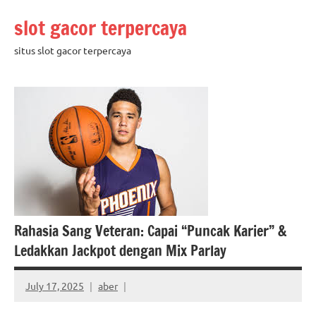
Skip
slot gacor terpercaya
to
content
situs slot gacor terpercaya
Rahasia Sang Veteran: Capai “Puncak Karier” &
Ledakkan Jackpot dengan Mix Parlay
July 17, 2025
aber