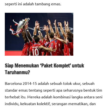
seperti ini adalah tambang emas.
Siap Menemukan ‘Paket Komplet’ untuk
Taruhanmu?
Barcelona 2014-15 adalah sebuah tolok ukur, sebuah
standar emas tentang seperti apa seharusnya bentuk tim
terhebat itu. Mereka adalah kombinasi langka antara seni
individu, kekuatan kolektif, serangan mematikan, dan