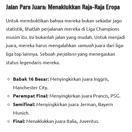
Jalan Para Juara: Menaklukkan Raja-Raja Eropa
Untuk membuktikan bahwa mereka bukan sekadar jago
statistik, lihatlah perjalanan mereka di Liga Champions
musim itu. Ini bukanlah jalan yang mudah. Untuk menjadi
juara, mereka harus mengalahkan
semuah
juara dari liga-
liga top lainnya. Sebuah
perjalann
yang menegaskan
status legendaris mereka.
Babak 16 Besar:
Menyingkirkan juara Inggris,
Manchester City.
Perempat Final:
Menyingkirkan juara Prancis, PSG.
Semifinal:
Menyingkirkan juara Jerman, Bayern
Munich.
Final:
Menaklukkan juara Italia, Juventus.