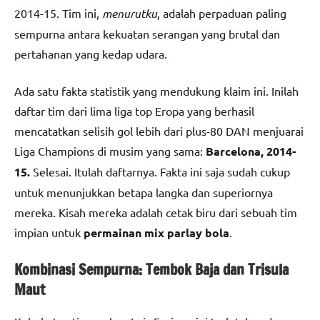
2014-15. Tim ini,
menurutku
, adalah perpaduan paling
sempurna antara kekuatan serangan yang brutal dan
pertahanan yang kedap udara.
Ada satu fakta statistik yang mendukung klaim ini. Inilah
daftar tim dari lima liga top Eropa yang berhasil
mencatatkan selisih gol lebih dari plus-80 DAN menjuarai
Liga Champions di musim yang sama:
Barcelona, 2014-
15.
Selesai. Itulah daftarnya. Fakta ini saja sudah cukup
untuk menunjukkan betapa langka dan superiornya
mereka. Kisah mereka adalah cetak biru dari sebuah tim
impian untuk
permainan mix parlay bola
.
Kombinasi Sempurna: Tembok Baja dan Trisula
Maut