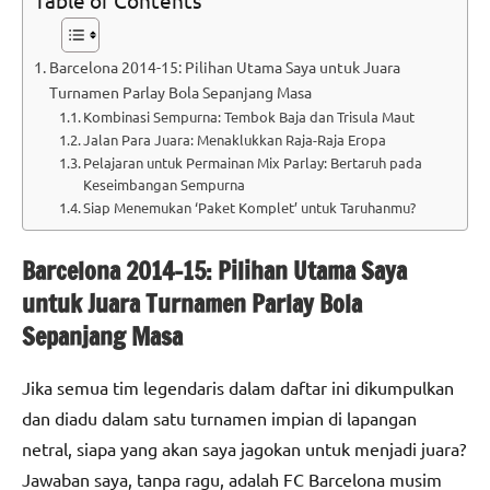
Table of Contents
Barcelona 2014-15: Pilihan Utama Saya untuk Juara
Turnamen Parlay Bola Sepanjang Masa
Kombinasi Sempurna: Tembok Baja dan Trisula Maut
Jalan Para Juara: Menaklukkan Raja-Raja Eropa
Pelajaran untuk Permainan Mix Parlay: Bertaruh pada
Keseimbangan Sempurna
Siap Menemukan ‘Paket Komplet’ untuk Taruhanmu?
Barcelona 2014-15: Pilihan Utama Saya
untuk Juara Turnamen Parlay Bola
Sepanjang Masa
Jika semua tim legendaris dalam daftar ini dikumpulkan
dan diadu dalam satu turnamen impian di lapangan
netral, siapa yang akan saya jagokan untuk menjadi juara?
Jawaban saya, tanpa ragu, adalah FC Barcelona musim