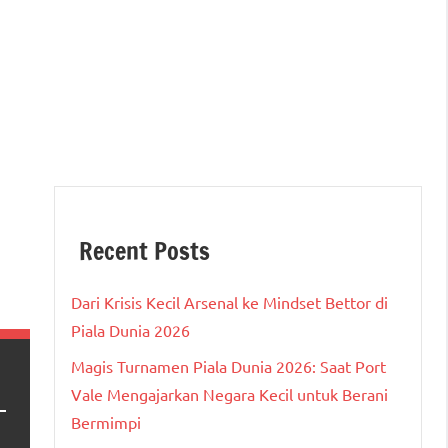
Recent Posts
Dari Krisis Kecil Arsenal ke Mindset Bettor di
Piala Dunia 2026
Magis Turnamen Piala Dunia 2026: Saat Port
Vale Mengajarkan Negara Kecil untuk Berani
Bermimpi