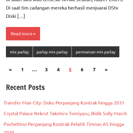
Di saat tim cadangan mereka berhasil menjuarai DStv
Diski […]
Read more
mix parlay
parlay mix parlay
permainan mix parlay
Posts
Previous
Next
«
1
…
3
4
5
6
7
»
pagination
Posts
Posts
Recent Posts
Transfer Man City: Doku Perpanjang Kontrak hingga 2031
Crystal Palace Rekrut Takehiro Tomiyasu, Bidik Solly March
Pochettino Perpanjang Kontrak Pelatih Timnas AS hingga
2030