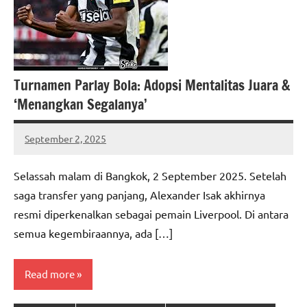
Turnamen Parlay Bola: Adopsi Mentalitas Juara &
‘Menangkan Segalanya’
September 2, 2025
aber
Selassah malam di Bangkok, 2 September 2025. Setelah
saga transfer yang panjang, Alexander Isak akhirnya
resmi diperkenalkan sebagai pemain Liverpool. Di antara
semua kegembiraannya, ada […]
Read more