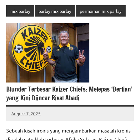
mix parlay
parlay mix parlay
permainan mix parlay
Blunder Terbesar Kaizer Chiefs: Melepas ‘Berlian’
yang Kini Diincar Rival Abadi
August 7, 2025
aber
Sebuah kisah ironis yang mengambarkan masalah kronis
di salah satu klub terbesar Afrika Selatan, Kaizer Chiefs.