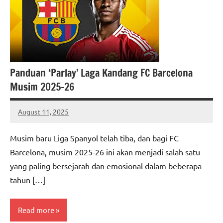
Panduan ‘Parlay’ Laga Kandang FC Barcelona
Musim 2025-26
August 11, 2025
aber
Musim baru Liga Spanyol telah tiba, dan bagi FC
Barcelona, musim 2025-26 ini akan menjadi salah satu
yang paling bersejarah dan emosional dalam beberapa
tahun […]
Read more