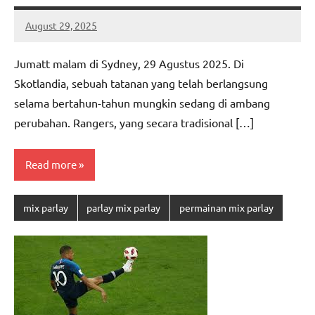
August 29, 2025
aber
Jumatt malam di Sydney, 29 Agustus 2025. Di
Skotlandia, sebuah tatanan yang telah berlangsung
selama bertahun-tahun mungkin sedang di ambang
perubahan. Rangers, yang secara tradisional […]
Read more
mix parlay
parlay mix parlay
permainan mix parlay