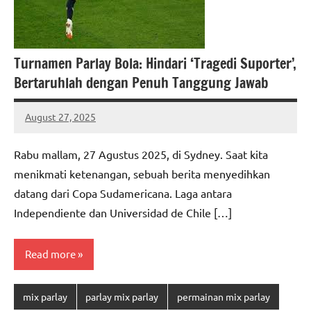
Turnamen Parlay Bola: Hindari ‘Tragedi Suporter’,
Bertaruhlah dengan Penuh Tanggung Jawab
August 27, 2025
aber
Rabu mallam, 27 Agustus 2025, di Sydney. Saat kita
menikmati ketenangan, sebuah berita menyedihkan
datang dari Copa Sudamericana. Laga antara
Independiente dan Universidad de Chile […]
Read more
mix parlay
parlay mix parlay
permainan mix parlay