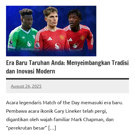
Era Baru Taruhan Anda: Menyeimbangkan Tradisi
dan Inovasi Modern
August 26, 2025
aber
Acara legendaris Match of the Day memasuki era baru.
Pembawa acara ikonik Gary Lineker telah pergi,
digantikan oleh wajah familiar Mark Chapman, dan
“perekrutan besar” […]