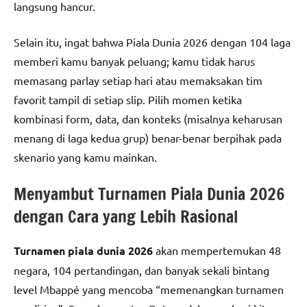
langsung hancur.
Selain itu, ingat bahwa Piala Dunia 2026 dengan 104 laga
memberi kamu banyak peluang; kamu tidak harus
memasang parlay setiap hari atau memaksakan tim
favorit tampil di setiap slip. Pilih momen ketika
kombinasi form, data, dan konteks (misalnya keharusan
menang di laga kedua grup) benar-benar berpihak pada
skenario yang kamu mainkan.
Menyambut Turnamen Piala Dunia 2026
dengan Cara yang Lebih Rasional
Turnamen piala dunia 2026
akan mempertemukan 48
negara, 104 pertandingan, dan banyak sekali bintang
level Mbappé yang mencoba “memenangkan turnamen