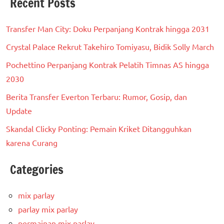
Recent Posts
Transfer Man City: Doku Perpanjang Kontrak hingga 2031
Crystal Palace Rekrut Takehiro Tomiyasu, Bidik Solly March
Pochettino Perpanjang Kontrak Pelatih Timnas AS hingga
2030
Berita Transfer Everton Terbaru: Rumor, Gosip, dan
Update
Skandal Clicky Ponting: Pemain Kriket Ditangguhkan
karena Curang
Categories
mix parlay
parlay mix parlay
permainan mix parlay