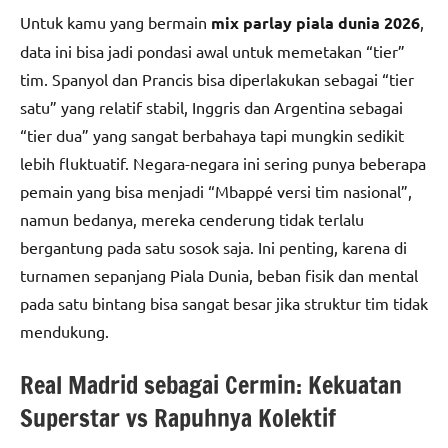
Untuk kamu yang bermain
mix parlay piala dunia 2026
,
data ini bisa jadi pondasi awal untuk memetakan “tier”
tim. Spanyol dan Prancis bisa diperlakukan sebagai “tier
satu” yang relatif stabil, Inggris dan Argentina sebagai
“tier dua” yang sangat berbahaya tapi mungkin sedikit
lebih fluktuatif. Negara-negara ini sering punya beberapa
pemain yang bisa menjadi “Mbappé versi tim nasional”,
namun bedanya, mereka cenderung tidak terlalu
bergantung pada satu sosok saja. Ini penting, karena di
turnamen sepanjang Piala Dunia, beban fisik dan mental
pada satu bintang bisa sangat besar jika struktur tim tidak
mendukung.​
Real Madrid sebagai Cermin: Kekuatan
Superstar vs Rapuhnya Kolektif