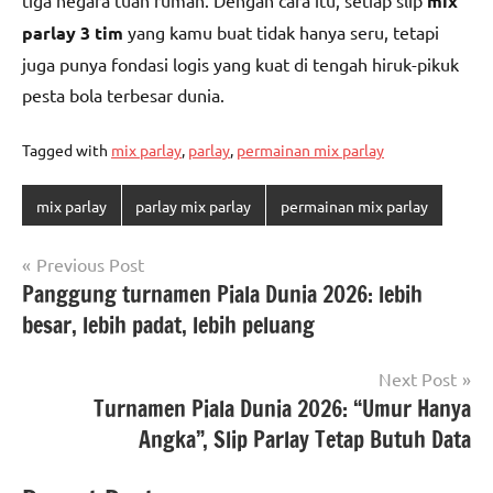
tiga negara tuan rumah. Dengan cara itu, setiap slip
mix
parlay 3 tim
yang kamu buat tidak hanya seru, tetapi
juga punya fondasi logis yang kuat di tengah hiruk-pikuk
pesta bola terbesar dunia.
Tagged with
mix parlay
,
parlay
,
permainan mix parlay
mix parlay
parlay mix parlay
permainan mix parlay
Post
Previous Post
Panggung turnamen Piala Dunia 2026: lebih
navigation
besar, lebih padat, lebih peluang
Next Post
Turnamen Piala Dunia 2026: “Umur Hanya
Angka”, Slip Parlay Tetap Butuh Data