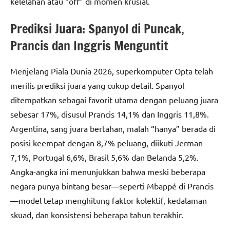
kelelahan atau “off” di momen krusial.
Prediksi Juara: Spanyol di Puncak,
Prancis dan Inggris Menguntit
Menjelang Piala Dunia 2026, superkomputer Opta telah
merilis prediksi juara yang cukup detail. Spanyol
ditempatkan sebagai favorit utama dengan peluang juara
sebesar 17%, disusul Prancis 14,1% dan Inggris 11,8%.
Argentina, sang juara bertahan, malah “hanya” berada di
posisi keempat dengan 8,7% peluang, diikuti Jerman
7,1%, Portugal 6,6%, Brasil 5,6% dan Belanda 5,2%.
Angka-angka ini menunjukkan bahwa meski beberapa
negara punya bintang besar—seperti Mbappé di Prancis
—model tetap menghitung faktor kolektif, kedalaman
skuad, dan konsistensi beberapa tahun terakhir.