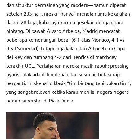
dan struktur permainan yang modern—namun dipecat
setelah 233 hari, meski “hanya” menelan lima kekalahan
dalam 28 laga, kabarnya karena gesekan dengan para
bintang. Di bawah Álvaro Arbeloa, Madrid mencatat
beberapa kemenangan besar (6-1 atas Monaco, 4-1 vs
Real Sociedad), tetapi juga kalah dari Albacete di Copa
del Rey dan tumbang 4-2 dari Benfica di matchday
terakhir UCL. Pertahanan mereka masih rapuh: pressing
nyaris tidak ada di lini depan dan susunan bek kerap
berganti. Ini skenario klasik “tim bintang tapi bukan tim”,
yang sangat relevan ketika kamu menilai negara-negara
penuh superstar di Piala Dunia.​