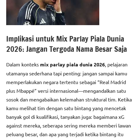
Implikasi untuk Mix Parlay Piala Dunia
2026: Jangan Tergoda Nama Besar Saja
Dalam konteks
mix parlay piala dunia 2026
, pelajaran
utamanya sederhana tapi penting: jangan sampai kamu
memperlakukan negara tertentu sebagai “Real Madrid
plus Mbappé” versi internasional—mengandalkan satu
sosok dan mengabaikan kelemahan struktural tim. Ketika
kamu melihat tim dengan satu bintang yang mencetak
banyak gol di kualifikasi, tanyakan juga: bagaimana xG
against mereka, seberapa sering mereka memberi lawan
peluang besar, dan apa yang terjadi ketika bintang itu