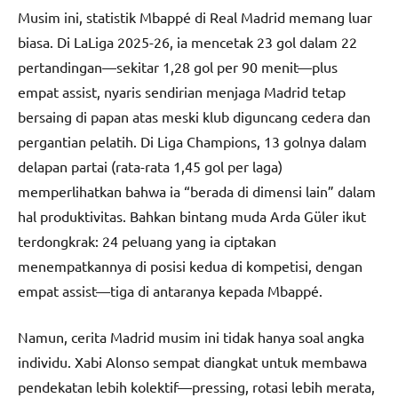
Musim ini, statistik Mbappé di Real Madrid memang luar
biasa. Di LaLiga 2025-26, ia mencetak 23 gol dalam 22
pertandingan—sekitar 1,28 gol per 90 menit—plus
empat assist, nyaris sendirian menjaga Madrid tetap
bersaing di papan atas meski klub diguncang cedera dan
pergantian pelatih. Di Liga Champions, 13 golnya dalam
delapan partai (rata-rata 1,45 gol per laga)
memperlihatkan bahwa ia “berada di dimensi lain” dalam
hal produktivitas. Bahkan bintang muda Arda Güler ikut
terdongkrak: 24 peluang yang ia ciptakan
menempatkannya di posisi kedua di kompetisi, dengan
empat assist—tiga di antaranya kepada Mbappé.
Namun, cerita Madrid musim ini tidak hanya soal angka
individu. Xabi Alonso sempat diangkat untuk membawa
pendekatan lebih kolektif—pressing, rotasi lebih merata,