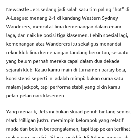
Newcastle Jets sedang jadi salah satu tim paling “hot” di
A-League: menang 2-1 di kandang Western Sydney
Wanderers, mencatat lima kemenangan dalam enam
laga, dan naik ke posisi tiga klasemen. Lebih spesial lagi,
kemenangan atas Wanderers itu sekaligus menandai
rekor klub lima kemenangan tandang beruntun, sesuatu
yang belum pernah mereka capai dalam dua dekade
sejarah klub. Kalau kamu main di turnamen parlay bola,
konsistensi seperti ini adalah mimpi: bukan cuma satu
malam jackpot, tapi performa stabil yang bikin kamu
pelan-pelan naik klasemen.​
Yang menarik, Jets ini bukan skuad penuh bintang senior.
Mark Milligan justru memimpin kelompok yang relatif
muda dan belum berpengalaman, tapi tiap pekan terlihat
makin percaya diri. Di laga terakhir, Eli Adams mencetak