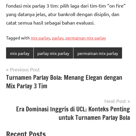
fondasi mix parlay 3 tim: pilih laga dari tim-tim “on fire”
yang datanya jelas, atur bankroll dengan disiplin, dan
catat semua hasil sebagai bahan evaluasi.
Tagged with
mix parlay
,
parlay
,
permainan mix parlay
mix parlay
parlay mix parlay
permainan mix parlay
Post
Previous Post
Turnamen Parlay Bola: Menang Elegan dengan
navigation
Mix Parlay 3 Tim
Next Post
Era Dominasi Inggris di UCL: Konteks Penting
untuk Turnamen Parlay Bola
Recent Posts