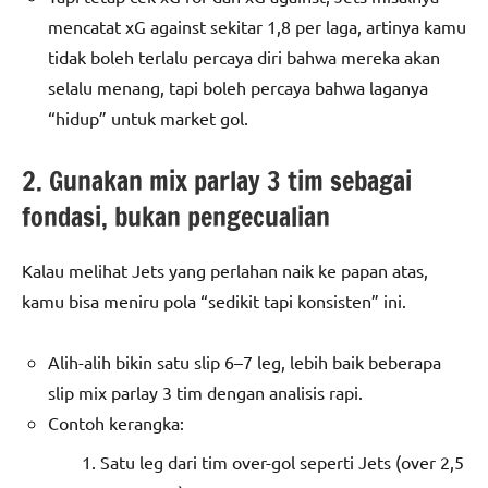
mencatat xG against sekitar 1,8 per laga, artinya kamu
tidak boleh terlalu percaya diri bahwa mereka akan
selalu menang, tapi boleh percaya bahwa laganya
“hidup” untuk market gol.
2. Gunakan mix parlay 3 tim sebagai
fondasi, bukan pengecualian
Kalau melihat Jets yang perlahan naik ke papan atas,
kamu bisa meniru pola “sedikit tapi konsisten” ini.
Alih-alih bikin satu slip 6–7 leg, lebih baik beberapa
slip mix parlay 3 tim dengan analisis rapi.
Contoh kerangka:
Satu leg dari tim over-gol seperti Jets (over 2,5