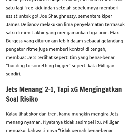
satu lagi free kick indah setelah sebelumnya memberi
assist untuk gol Joe Shaughnessy, sementara kiper
James Delianov melakukan lima penyelamatan termasuk
satu di menit akhir yang mengamankan tiga poin. Max
Burgess yang diturunkan lebih dalam sebagai gelandang
pengatur ritme juga memberi kontrol di tengah,
membuat Jets terlihat seperti tim yang benar-benar
“building to something bigger” seperti kata Milligan
sendiri.​
Jets Menang 2-1, Tapi xG Mengingatkan
Soal Risiko
Kalau lihat skor dan tren, kamu mungkin mengira Jets
menang nyaman. Nyatanya tidak sesimpel itu. Milligan
mengakui bahwa timnya “tidak pernah benar-benar