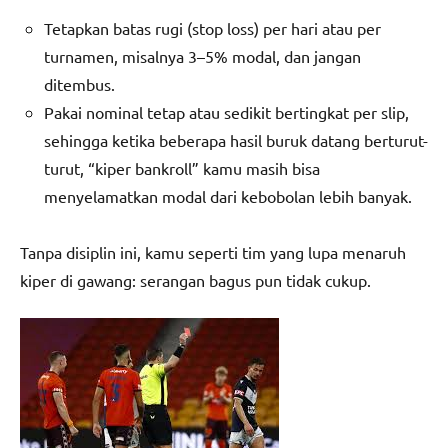
Tetapkan batas rugi (stop loss) per hari atau per
turnamen, misalnya 3–5% modal, dan jangan
ditembus.
Pakai nominal tetap atau sedikit bertingkat per slip,
sehingga ketika beberapa hasil buruk datang berturut-
turut, “kiper bankroll” kamu masih bisa
menyelamatkan modal dari kebobolan lebih banyak.
Tanpa disiplin ini, kamu seperti tim yang lupa menaruh
kiper di gawang: serangan bagus pun tidak cukup.