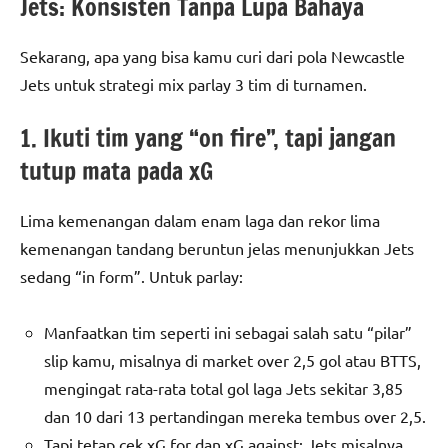
Jets: Konsisten Tanpa Lupa Bahaya
Sekarang, apa yang bisa kamu curi dari pola Newcastle
Jets untuk strategi mix parlay 3 tim di turnamen.
1. Ikuti tim yang “on fire”, tapi jangan
tutup mata pada xG
Lima kemenangan dalam enam laga dan rekor lima
kemenangan tandang beruntun jelas menunjukkan Jets
sedang “in form”. Untuk parlay:​
Manfaatkan tim seperti ini sebagai salah satu “pilar”
slip kamu, misalnya di market over 2,5 gol atau BTTS,
mengingat rata-rata total gol laga Jets sekitar 3,85
dan 10 dari 13 pertandingan mereka tembus over 2,5.
Tapi tetap cek xG for dan xG against; Jets misalnya