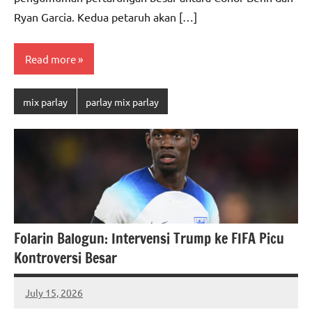
Ryan Garcia. Kedua petaruh akan […]
Read more
mix parlay
parlay mix parlay
Folarin Balogun: Intervensi Trump ke FIFA Picu
Kontroversi Besar
July 15, 2026
ngeslot