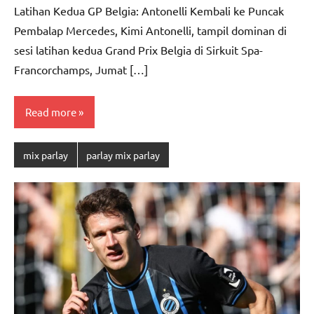
Latihan Kedua GP Belgia: Antonelli Kembali ke Puncak
Pembalap Mercedes, Kimi Antonelli, tampil dominan di
sesi latihan kedua Grand Prix Belgia di Sirkuit Spa-
Francorchamps, Jumat […]
Read more
mix parlay
parlay mix parlay