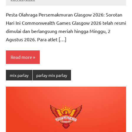
ngeslot
gacor
Pesta Olahraga Persemakmuran Glasgow 2026: Sorotan
Hari Ini Commonwealth Games Glasgow 2026 telah resmi
dimulai dan berlangsung meriah hingga Minggu, 2
Agustus 2026. Para atlet […]
Read more
mix parlay
parlay mix parlay